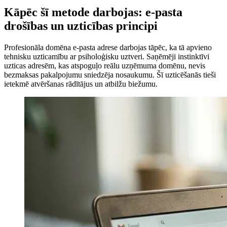
Kāpēc šī metode darbojas: e-pasta
drošības un uzticības principi
Profesionāla domēna e-pasta adrese darbojas tāpēc, ka tā apvieno
tehnisku uzticamību ar psiholoģisku uztveri. Saņēmēji instinktīvi
uzticas adresēm, kas atspoguļo reālu uzņēmuma domēnu, nevis
bezmaksas pakalpojumu sniedzēja nosaukumu. Šī uzticēšanās tieši
ietekmē atvēršanas rādītājus un atbilžu biežumu.