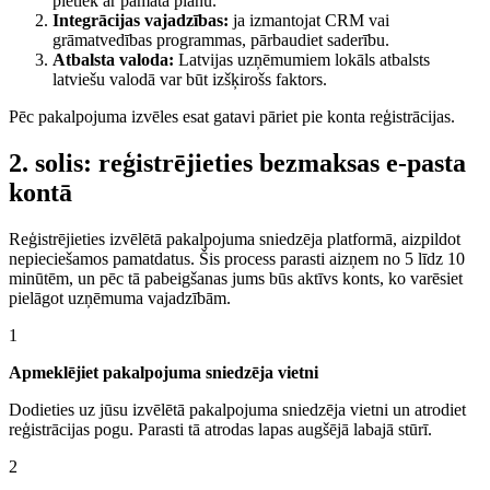
pietiek ar pamata plānu.
Integrācijas vajadzības:
ja izmantojat CRM vai
grāmatvedības programmas, pārbaudiet saderību.
Atbalsta valoda:
Latvijas uzņēmumiem lokāls atbalsts
latviešu valodā var būt izšķirošs faktors.
Pēc pakalpojuma izvēles esat gatavi pāriet pie konta reģistrācijas.
2. solis: reģistrējieties bezmaksas e-pasta
kontā
Reģistrējieties izvēlētā pakalpojuma sniedzēja platformā, aizpildot
nepieciešamos pamatdatus. Šis process parasti aizņem no 5 līdz 10
minūtēm, un pēc tā pabeigšanas jums būs aktīvs konts, ko varēsiet
pielāgot uzņēmuma vajadzībām.
1
Apmeklējiet pakalpojuma sniedzēja vietni
Dodieties uz jūsu izvēlētā pakalpojuma sniedzēja vietni un atrodiet
reģistrācijas pogu. Parasti tā atrodas lapas augšējā labajā stūrī.
2