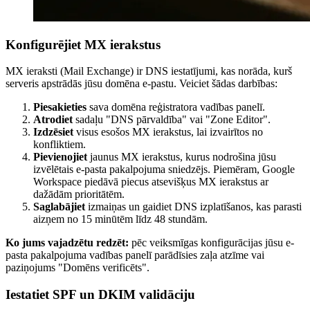
Konfigurējiet MX ierakstus
MX ieraksti (Mail Exchange) ir DNS iestatījumi, kas norāda, kurš
serveris apstrādās jūsu domēna e-pastu. Veiciet šādas darbības:
Piesakieties
sava domēna reģistratora vadības panelī.
Atrodiet
sadaļu "DNS pārvaldība" vai "Zone Editor".
Izdzēsiet
visus esošos MX ierakstus, lai izvairītos no
konfliktiem.
Pievienojiet
jaunus MX ierakstus, kurus nodrošina jūsu
izvēlētais e-pasta pakalpojuma sniedzējs. Piemēram, Google
Workspace piedāvā piecus atsevišķus MX ierakstus ar
dažādām prioritātēm.
Saglabājiet
izmaiņas un gaidiet DNS izplatīšanos, kas parasti
aizņem no 15 minūtēm līdz 48 stundām.
Ko jums vajadzētu redzēt:
pēc veiksmīgas konfigurācijas jūsu e-
pasta pakalpojuma vadības panelī parādīsies zaļa atzīme vai
paziņojums "Domēns verificēts".
Iestatiet SPF un DKIM validāciju