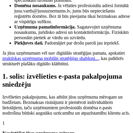
specifiskām drošības prasībām.
Domēna nosaukums.
Ja vēlaties profesionālu adresi formātā
jusu.vards@jusuuznemums.lv, jums būs nepieciešams
reģistrēts domēns. Bez tā būs pieejama tikai bezmaksas adrese
ar vispārīgu sufiksu.
Uzņēmuma pamatinformācija.
Sagatavojiet uzņēmuma
nosaukumu, juridisko adresi un kontaktinformāciju. Fiziskām
personām pietiek ar vārdu un uzvārdu.
Piekļuves dati.
Padomājiet par drošu paroli jau iepriekš.
Ja jūsu uzņēmumam vēl nav digitālās stratēģijas pamata, apskatiet
praktiskas uzņēmuma mobilās stratēģijas shabloni...
, kas palīdzēs
strukturēt plašāku digitālo klātbūtni.
1. solis: izvēlieties e-pasta pakalpojuma
sniedzēju
Izvēlieties pakalpojumu, kas atbilst jūsu uzņēmuma mērogam un
budžetam. Bezmaksas risinājumi ir piemēroti individuāliem
lietotājiem, taču uzņēmumiem profesionāls domēna e-pasts
nodrošina būtiski augstāku uzticamību un atpazīstamību klientu acīs.
1