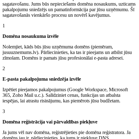
sagatavošanu. Jums būs nepieciešams domēna nosaukums, uzticams
pakalpojumu sniedzējs un pamatinformācija par jūsu uzņēmumu. Šī
sagatavošanās vienkāršo procesu un novērš kavējumus.
1
Domēna nosaukuma izvēle
Nolemjiet, kāds būs jūsu uzņēmuma domēns (piemēram,
jusuuznemums.lv). Pārliecinieties, ka tas ir pieejams un atbilst jūsu
zīmolam. Domēns ir pamats jūsu profesionālai e-pasta adresei.
2
E-pasta pakalpojuma sniedzēja izvēle
Izpētiet pieejamos pakalpojumus (Google Workspace, Microsoft
365, Zoho Mail u.c.). Salīdziniet cenas, funkcijas un atbalsta
iespējas, lai atrastu risinājumu, kas piemērots jūsu budžetam.
3
Domēna reģistrācija vai pārvaldības piekļuve
Ja jums vēl nav domēna, reģistrējieties pie domēna reģistratora. Ja
domēns jau ir, pārliecinieties, ka jums ir piekļuve DNS