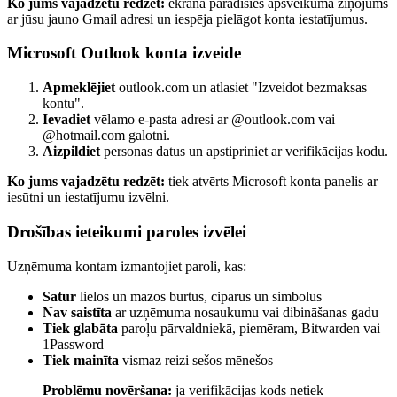
Ko jums vajadzētu redzēt:
ekrānā parādīsies apsveikuma ziņojums
ar jūsu jauno Gmail adresi un iespēja pielāgot konta iestatījumus.
Microsoft Outlook konta izveide
Apmeklējiet
outlook.com un atlasiet "Izveidot bezmaksas
kontu".
Ievadiet
vēlamo e-pasta adresi ar @outlook.com vai
@hotmail.com galotni.
Aizpildiet
personas datus un apstipriniet ar verifikācijas kodu.
Ko jums vajadzētu redzēt:
tiek atvērts Microsoft konta panelis ar
iesūtni un iestatījumu izvēlni.
Drošības ieteikumi paroles izvēlei
Uzņēmuma kontam izmantojiet paroli, kas:
Satur
lielos un mazos burtus, ciparus un simbolus
Nav saistīta
ar uzņēmuma nosaukumu vai dibināšanas gadu
Tiek glabāta
paroļu pārvaldniekā, piemēram, Bitwarden vai
1Password
Tiek mainīta
vismaz reizi sešos mēnešos
Problēmu novēršana:
ja verifikācijas kods netiek