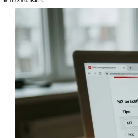
pie DNS iestatīšanas.