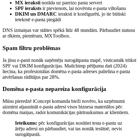
MX ieraksti
norāda uz pareizo pasta serveri
SPF ieraksts
ir pievienots, lai novērstu e-pasta viltošanu
DKIM un DMARC
ieraksti ir konfigurēti, jo tie būtiski
ietekmē e-pasta piegādi
DNS izmaiņas var stāties spēkā līdz 48 stundām. Pārbaudiet statusu
ar rīkiem, piemēram, MXToolbox.
Spam filtru problēmas
Ja jūsu e-pasti nonāk saņēmēju surogātpasta mapē, visticamāk trūkst
SPF vai DKIM konfigurācijas. Mailchimp pētījuma dati (2024)
liecina, ka profesionālas domēna e-pasta adreses palielina e-pasta
atvēršanas rādītājus par 28%.
Domēna e-pasta nepareiza konfigurācija
Mūsu pieredzē iConcept komanda bieži novēro, ka uzņēmumi
aizmirst atjaunināt e-pasta adresi visos biznesa materiālos pēc
domēna maiņas, radot komunikācijas pārtraukumus ar klientiem.
Ieteikums:
pēc konfigurācijas nosūtiet testa e-pastu uz
ārēju adresi un pārbaudiet, vai tas nonāk iesūtnē, nevis
surogātpastā.