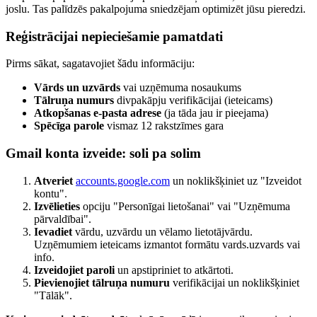
joslu. Tas palīdzēs pakalpojuma sniedzējam optimizēt jūsu pieredzi.
Reģistrācijai nepieciešamie pamatdati
Pirms sākat, sagatavojiet šādu informāciju:
Vārds un uzvārds
vai uzņēmuma nosaukums
Tālruņa numurs
divpakāpju verifikācijai (ieteicams)
Atkopšanas e-pasta adrese
(ja tāda jau ir pieejama)
Spēcīga parole
vismaz 12 rakstzīmes gara
Gmail konta izveide: soli pa solim
Atveriet
accounts.google.com
un noklikšķiniet uz "Izveidot
kontu".
Izvēlieties
opciju "Personīgai lietošanai" vai "Uzņēmuma
pārvaldībai".
Ievadiet
vārdu, uzvārdu un vēlamo lietotājvārdu.
Uzņēmumiem ieteicams izmantot formātu vards.uzvards vai
info.
Izveidojiet paroli
un apstipriniet to atkārtoti.
Pievienojiet tālruņa numuru
verifikācijai un noklikšķiniet
"Tālāk".