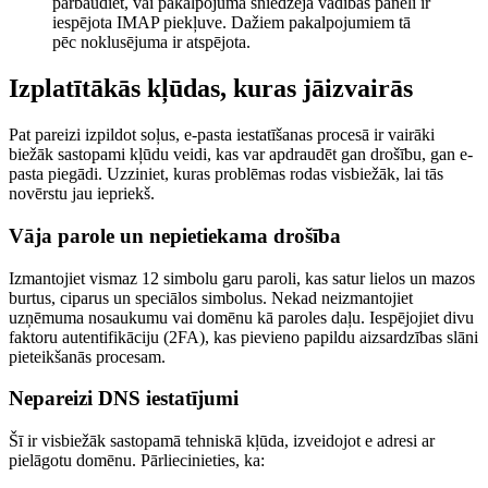
pārbaudiet, vai pakalpojuma sniedzēja vadības panelī ir
iespējota IMAP piekļuve. Dažiem pakalpojumiem tā
pēc noklusējuma ir atspējota.
Izplatītākās kļūdas, kuras jāizvairās
Pat pareizi izpildot soļus, e-pasta iestatīšanas procesā ir vairāki
biežāk sastopami kļūdu veidi, kas var apdraudēt gan drošību, gan e-
pasta piegādi. Uzziniet, kuras problēmas rodas visbiežāk, lai tās
novērstu jau iepriekš.
Vāja parole un nepietiekama drošība
Izmantojiet vismaz 12 simbolu garu paroli, kas satur lielos un mazos
burtus, ciparus un speciālos simbolus. Nekad neizmantojiet
uzņēmuma nosaukumu vai domēnu kā paroles daļu. Iespējojiet divu
faktoru autentifikāciju (2FA), kas pievieno papildu aizsardzības slāni
pieteikšanās procesam.
Nepareizi DNS iestatījumi
Šī ir visbiežāk sastopamā tehniskā kļūda, izveidojot e adresi ar
pielāgotu domēnu. Pārliecinieties, ka: