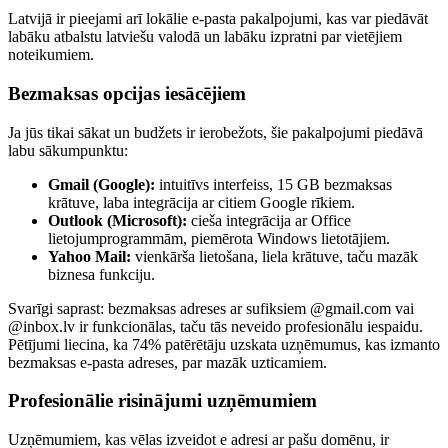
Latvijā ir pieejami arī lokālie e-pasta pakalpojumi, kas var piedāvāt
labāku atbalstu latviešu valodā un labāku izpratni par vietējiem
noteikumiem.
Bezmaksas opcijas iesācējiem
Ja jūs tikai sākat un budžets ir ierobežots, šie pakalpojumi piedāvā
labu sākumpunktu:
Gmail (Google):
intuitīvs interfeiss, 15 GB bezmaksas
krātuve, laba integrācija ar citiem Google rīkiem.
Outlook (Microsoft):
cieša integrācija ar Office
lietojumprogrammām, piemērota Windows lietotājiem.
Yahoo Mail:
vienkārša lietošana, liela krātuve, taču mazāk
biznesa funkciju.
Svarīgi saprast: bezmaksas adreses ar sufiksiem @gmail.com vai
@inbox.lv ir funkcionālas, taču tās neveido profesionālu iespaidu.
Pētījumi liecina, ka 74% patērētāju uzskata uzņēmumus, kas izmanto
bezmaksas e-pasta adreses, par mazāk uzticamiem.
Profesionālie risinājumi uzņēmumiem
Uzņēmumiem, kas vēlas izveidot e adresi ar pašu domēnu, ir