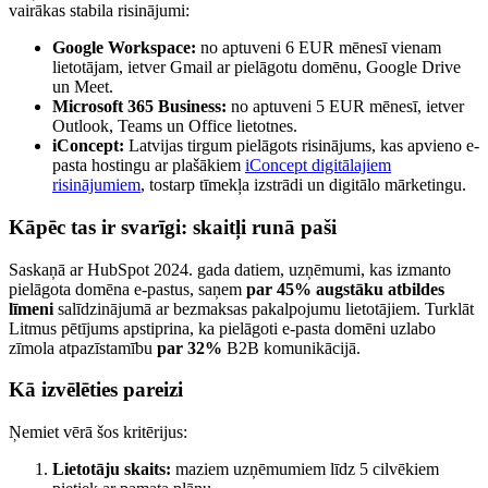
vairākas stabila risinājumi:
Google Workspace:
no aptuveni 6 EUR mēnesī vienam
lietotājam, ietver Gmail ar pielāgotu domēnu, Google Drive
un Meet.
Microsoft 365 Business:
no aptuveni 5 EUR mēnesī, ietver
Outlook, Teams un Office lietotnes.
iConcept:
Latvijas tirgum pielāgots risinājums, kas apvieno e-
pasta hostingu ar plašākiem
iConcept digitālajiem
risinājumiem
, tostarp tīmekļa izstrādi un digitālo mārketingu.
Kāpēc tas ir svarīgi: skaitļi runā paši
Saskaņā ar HubSpot 2024. gada datiem, uzņēmumi, kas izmanto
pielāgota domēna e-pastus, saņem
par 45% augstāku atbildes
līmeni
salīdzinājumā ar bezmaksas pakalpojumu lietotājiem. Turklāt
Litmus pētījums apstiprina, ka pielāgoti e-pasta domēni uzlabo
zīmola atpazīstamību
par 32%
B2B komunikācijā.
Kā izvēlēties pareizi
Ņemiet vērā šos kritērijus:
Lietotāju skaits:
maziem uzņēmumiem līdz 5 cilvēkiem