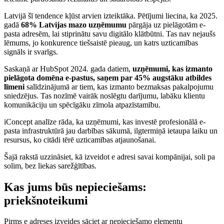
Latvijā šī tendence kļūst arvien izteiktāka. Pētījumi liecina, ka 2025.
gadā
68% Latvijas mazo uzņēmumu
pārgāja uz pielāgotām e-
pasta adresēm, lai stiprinātu savu digitālo klātbūtni. Tas nav nejaušs
lēmums, jo konkurence tiešsaistē pieaug, un katrs uzticamības
signāls ir svarīgs.
Saskaņā ar HubSpot 2024. gada datiem,
uzņēmumi, kas izmanto
pielāgota domēna e-pastus, saņem par 45% augstāku atbildes
līmeni
salīdzinājumā ar tiem, kas izmanto bezmaksas pakalpojumu
sniedzējus. Tas nozīmē vairāk noslēgtu darījumu, labāku klientu
komunikāciju un spēcīgāku zīmola atpazīstamību.
iConcept analīze rāda, ka uzņēmumi, kas investē profesionālā e-
pasta infrastruktūrā jau darbības sākumā, ilgtermiņā ietaupa laiku un
resursus, ko citādi tērē uzticamības atjaunošanai.
Šajā rakstā uzzināsiet, kā izveidot e adresi savai kompānijai, soli pa
solim, bez liekas sarežģītības.
Kas jums būs nepieciešams:
priekšnoteikumi
Pirms e adreses izveides sāciet ar nepieciešamo elementu