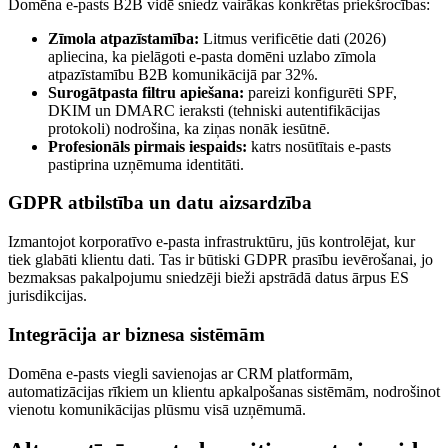
Domēna e-pasts B2B vidē sniedz vairākas konkrētas priekšrocības:
Zīmola atpazīstamība:
Litmus verificētie dati (2026)
apliecina, ka pielāgoti e-pasta domēni uzlabo zīmola
atpazīstamību B2B komunikācijā par 32%.
Surogātpasta filtru apiešana:
pareizi konfigurēti SPF,
DKIM un DMARC ieraksti (tehniski autentifikācijas
protokoli) nodrošina, ka ziņas nonāk iesūtnē.
Profesionāls pirmais iespaids:
katrs nosūtītais e-pasts
pastiprina uzņēmuma identitāti.
GDPR atbilstība un datu aizsardzība
Izmantojot korporatīvo e-pasta infrastruktūru, jūs kontrolējat, kur
tiek glabāti klientu dati. Tas ir būtiski GDPR prasību ievērošanai, jo
bezmaksas pakalpojumu sniedzēji bieži apstrādā datus ārpus ES
jurisdikcijas.
Integrācija ar biznesa sistēmām
Domēna e-pasts viegli savienojas ar CRM platformām,
automatizācijas rīkiem un klientu apkalpošanas sistēmām, nodrošinot
vienotu komunikācijas plūsmu visā uzņēmumā.