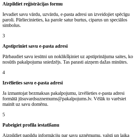
Aizpildiet reģistrācijas formu
Ievadiet savu vārdu, uzvārdu, e-pasta adresi un izveidojiet spēcīgu
paroli. Pārliecinieties, ka parole satur burtus, ciparus un speciālos
simbolus.
3
Apstipriniet savu e-pasta adresi
Pārbaudiet savu iesūtni un noklikšķiniet uz apstiprinājuma saites, ko
nosūtīs pakalpojuma sniedzējs. Tas parasti aizņem dažas minūtes.
4
Izvēlieties savu e-pasta adresi
Ja izmantojat bezmaksas pakalpojumu, izvēlieties e-pasta adresi
formātā jūsuvardsuznemums@pakalpojums.lv. Vēlāk to varēsiet
mainīt uz savu domēnu.
5
Pabeigiet profila iestatīšanu
Aizpildiet papildu informāciju par savu uzņēmumu, valsti un laika