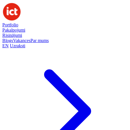
Portfolio
Pakalpojumi
Risinājumi
Blogs
Vakances
Par mums
EN
Uzraksti