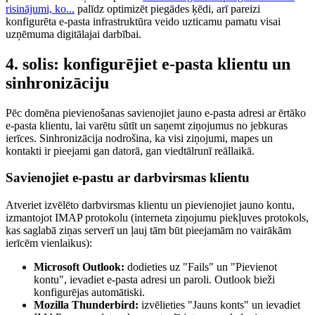
risinājumi, ko...
palīdz optimizēt piegādes ķēdi, arī pareizi
konfigurēta e-pasta infrastruktūra veido uzticamu pamatu visai
uzņēmuma digitālajai darbībai.
4. solis: konfigurējiet e-pasta klientu un
sinhronizāciju
Pēc domēna pievienošanas savienojiet jauno e-pasta adresi ar ērtāko
e-pasta klientu, lai varētu sūtīt un saņemt ziņojumus no jebkuras
ierīces. Sinhronizācija nodrošina, ka visi ziņojumi, mapes un
kontakti ir pieejami gan datorā, gan viedtālrunī reāllaikā.
Savienojiet e-pastu ar darbvirsmas klientu
Atveriet izvēlēto darbvirsmas klientu un pievienojiet jauno kontu,
izmantojot IMAP protokolu (interneta ziņojumu piekļuves protokols,
kas saglabā ziņas serverī un ļauj tām būt pieejamām no vairākām
ierīcēm vienlaikus):
Microsoft Outlook:
dodieties uz "Fails" un "Pievienot
kontu", ievadiet e-pasta adresi un paroli. Outlook bieži
konfigurējas automātiski.
Mozilla Thunderbird:
izvēlieties "Jauns konts" un ievadiet