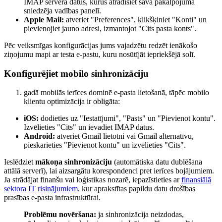
IMAP servera datus, kurus atradīsiet sava pakalpojuma
sniedzēja vadības panelī.
Apple Mail:
atveriet "Preferences", klikšķiniet "Konti" un
pievienojiet jauno adresi, izmantojot "Cits pasta konts".
Pēc veiksmīgas konfigurācijas jums vajadzētu redzēt ienākošo
ziņojumu mapi ar testa e-pastu, kuru nosūtījāt iepriekšējā solī.
Konfigurējiet mobilo sinhronizāciju
gadā mobilās ierīces dominē e-pasta lietošanā, tāpēc mobilo
klientu optimizācija ir obligāta:
iOS:
dodieties uz "Iestatījumi", "Pasts" un "Pievienot kontu".
Izvēlieties "Cits" un ievadiet IMAP datus.
Android:
atveriet Gmail lietotni vai Gmail alternatīvu,
pieskarieties "Pievienot kontu" un izvēlieties "Cits".
Ieslēdziet
mākoņa sinhronizāciju
(automātiska datu dublēšana
attālā serverī), lai aizsargātu korespondenci pret ierīces bojājumiem.
Ja strādājat finanšu vai loģistikas nozarē, iepazīstieties ar
finansiālā
sektora IT risinājumiem
, kur aprakstītas papildu datu drošības
prasības e-pasta infrastruktūrai.
Problēmu novēršana:
ja sinhronizācija neizdodas,