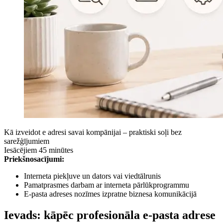
Kā izveidot e adresi savai kompānijai – praktiski soļi bez
sarežģījumiem
Iesācējiem
45 minūtes
Priekšnosacījumi:
Interneta piekļuve un dators vai viedtālrunis
Pamatprasmes darbam ar interneta pārlūkprogrammu
E-pasta adreses nozīmes izpratne biznesa komunikācijā
Ievads: kāpēc profesionāla e-pasta adrese