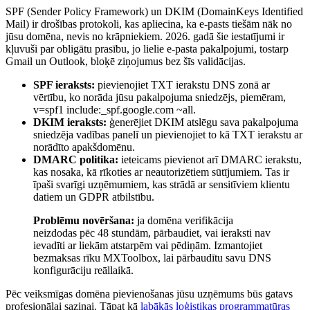
SPF (Sender Policy Framework) un DKIM (DomainKeys Identified
Mail) ir drošības protokoli, kas apliecina, ka e-pasts tiešām nāk no
jūsu domēna, nevis no krāpniekiem. 2026. gadā šie iestatījumi ir
kļuvuši par obligātu prasību, jo lielie e-pasta pakalpojumi, tostarp
Gmail un Outlook, bloķē ziņojumus bez šīs validācijas.
SPF ieraksts:
pievienojiet TXT ierakstu DNS zonā ar
vērtību, ko norāda jūsu pakalpojuma sniedzējs, piemēram,
v=spf1 include:_spf.google.com ~all.
DKIM ieraksts:
ģenerējiet DKIM atslēgu sava pakalpojuma
sniedzēja vadības panelī un pievienojiet to kā TXT ierakstu ar
norādīto apakšdomēnu.
DMARC politika:
ieteicams pievienot arī DMARC ierakstu,
kas nosaka, kā rīkoties ar neautorizētiem sūtījumiem. Tas ir
īpaši svarīgi uzņēmumiem, kas strādā ar sensitīviem klientu
datiem un GDPR atbilstību.
Problēmu novēršana:
ja domēna verifikācija
neizdodas pēc 48 stundām, pārbaudiet, vai ieraksti nav
ievadīti ar liekām atstarpēm vai pēdiņām. Izmantojiet
bezmaksas rīku MXToolbox, lai pārbaudītu savu DNS
konfigurāciju reāllaikā.
Pēc veiksmīgas domēna pievienošanas jūsu uzņēmums būs gatavs
profesionālai saziņai. Tāpat kā
labākās loģistikas programmatūras