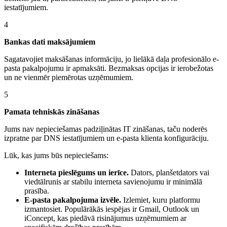
iestatījumiem.
4
Bankas dati maksājumiem
Sagatavojiet maksāšanas informāciju, jo lielākā daļa profesionālo e-
pasta pakalpojumu ir apmaksāti. Bezmaksas opcijas ir ierobežotas
un ne vienmēr piemērotas uzņēmumiem.
5
Pamata tehniskās zināšanas
Jums nav nepieciešamas padziļinātas IT zināšanas, taču noderēs
izpratne par DNS iestatījumiem un e-pasta klienta konfigurāciju.
Lūk, kas jums būs nepieciešams:
Interneta pieslēgums un ierīce.
Dators, planšetdators vai
viedtālrunis ar stabilu interneta savienojumu ir minimālā
prasība.
E-pasta pakalpojuma izvēle.
Izlemiet, kuru platformu
izmantosiet. Populārākās iespējas ir Gmail, Outlook un
iConcept, kas piedāvā risinājumus uzņēmumiem ar