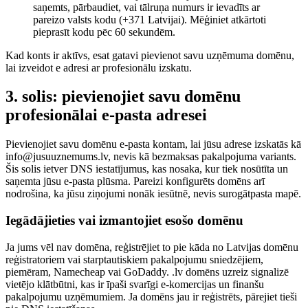
saņemts, pārbaudiet, vai tālruņa numurs ir ievadīts ar
pareizo valsts kodu (+371 Latvijai). Mēģiniet atkārtoti
pieprasīt kodu pēc 60 sekundēm.
Kad konts ir aktīvs, esat gatavi pievienot savu uzņēmuma domēnu,
lai izveidot e adresi ar profesionālu izskatu.
3. solis: pievienojiet savu domēnu
profesionālai e-pasta adresei
Pievienojiet savu domēnu e-pasta kontam, lai jūsu adrese izskatās kā
info@jusuuznemums.lv, nevis kā bezmaksas pakalpojuma variants.
Šis solis ietver DNS iestatījumus, kas nosaka, kur tiek nosūtīta un
saņemta jūsu e-pasta plūsma. Pareizi konfigurēts domēns arī
nodrošina, ka jūsu ziņojumi nonāk iesūtnē, nevis surogātpasta mapē.
Iegādājieties vai izmantojiet esošo domēnu
Ja jums vēl nav domēna, reģistrējiet to pie kāda no Latvijas domēnu
reģistratoriem vai starptautiskiem pakalpojumu sniedzējiem,
piemēram, Namecheap vai GoDaddy. .lv domēns uzreiz signalizē
vietējo klātbūtni, kas ir īpaši svarīgi e-komercijas un finanšu
pakalpojumu uzņēmumiem. Ja domēns jau ir reģistrēts, pārejiet tieši