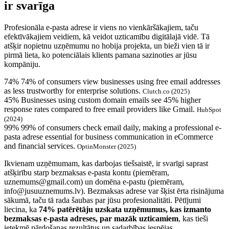
ir svarīga
Profesionāla e-pasta adrese ir viens no vienkāršākajiem, taču
efektīvākajiem veidiem, kā veidot uzticamību digitālajā vidē. Tā
atšķir nopietnu uzņēmumu no hobija projekta, un bieži vien tā ir
pirmā lieta, ko potenciālais klients pamana sazinoties ar jūsu
kompāniju.
74%
74% of consumers view businesses using free email addresses
as less trustworthy for enterprise solutions.
Clutch.co (2025)
45%
Businesses using custom domain emails see 45% higher
response rates compared to free email providers like Gmail.
HubSpot
(2024)
99%
99% of consumers check email daily, making a professional e-
pasta adrese essential for business communication in eCommerce
and financial services.
OptinMonster (2025)
Ikvienam uzņēmumam, kas darbojas tiešsaistē, ir svarīgi saprast
atšķirību starp bezmaksas e-pasta kontu (piemēram,
uznemums@gmail.com) un domēna e-pastu (piemēram,
info@jusuuznemums.lv). Bezmaksas adrese var šķist ērta risinājuma
sākumā, taču tā rada šaubas par jūsu profesionalitāti. Pētījumi
liecina, ka
74% patērētāju uzskata uzņēmumus, kas izmanto
bezmaksas e-pasta adreses, par mazāk uzticamiem
, kas tieši
ietekmē pārdošanas rezultātus un sadarbības iespējas.