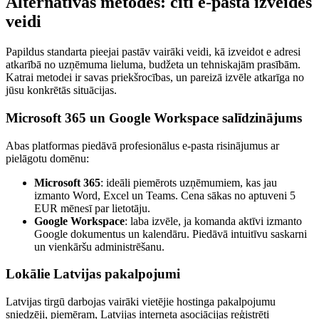
Alternatīvās metodes: citi e-pasta izveides
veidi
Papildus standarta pieejai pastāv vairāki veidi, kā izveidot e adresi
atkarībā no uzņēmuma lieluma, budžeta un tehniskajām prasībām.
Katrai metodei ir savas priekšrocības, un pareizā izvēle atkarīga no
jūsu konkrētās situācijas.
Microsoft 365 un Google Workspace salīdzinājums
Abas platformas piedāvā profesionālus e-pasta risinājumus ar
pielāgotu domēnu:
Microsoft 365
: ideāli piemērots uzņēmumiem, kas jau
izmanto Word, Excel un Teams. Cena sākas no aptuveni 5
EUR mēnesī par lietotāju.
Google Workspace
: laba izvēle, ja komanda aktīvi izmanto
Google dokumentus un kalendāru. Piedāvā intuitīvu saskarni
un vienkāršu administrēšanu.
Lokālie Latvijas pakalpojumi
Latvijas tirgū darbojas vairāki vietējie hostinga pakalpojumu
sniedzēji, piemēram, Latvijas interneta asociācijas reģistrēti