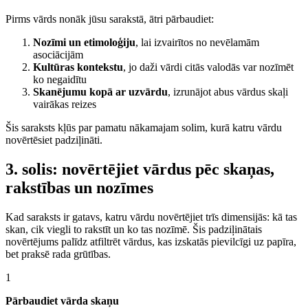
Pirms vārds nonāk jūsu sarakstā, ātri pārbaudiet:
Nozīmi un etimoloģiju
, lai izvairītos no nevēlamām
asociācijām
Kultūras kontekstu
, jo daži vārdi citās valodās var nozīmēt
ko negaidītu
Skanējumu kopā ar uzvārdu
, izrunājot abus vārdus skaļi
vairākas reizes
Šis saraksts kļūs par pamatu nākamajam solim, kurā katru vārdu
novērtēsiet padziļināti.
3. solis: novērtējiet vārdus pēc skaņas,
rakstības un nozīmes
Kad saraksts ir gatavs, katru vārdu novērtējiet trīs dimensijās: kā tas
skan, cik viegli to rakstīt un ko tas nozīmē. Šis padziļinātais
novērtējums palīdz atfiltrēt vārdus, kas izskatās pievilcīgi uz papīra,
bet praksē rada grūtības.
1
Pārbaudiet vārda skaņu