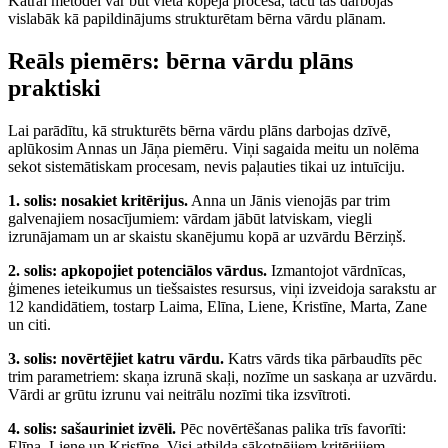
Katrai metodei var būt vieta kopējā procesā, taču tās darbojas
vislabāk kā papildinājums strukturētam bērna vārdu plānam.
Reāls piemērs: bērna vārdu plāns
praktiski
Lai parādītu, kā strukturēts bērna vārdu plāns darbojas dzīvē,
aplūkosim Annas un Jāņa piemēru. Viņi sagaida meitu un nolēma
sekot sistemātiskam procesam, nevis paļauties tikai uz intuīciju.
1. solis: nosakiet kritērijus.
Anna un Jānis vienojās par trim
galvenajiem nosacījumiem: vārdam jābūt latviskam, viegli
izrunājamam un ar skaistu skanējumu kopā ar uzvārdu Bērziņš.
2. solis: apkopojiet potenciālos vārdus.
Izmantojot vārdnīcas,
ģimenes ieteikumus un tiešsaistes resursus, viņi izveidoja sarakstu ar
12 kandidātiem, tostarp Laima, Elīna, Liene, Kristīne, Marta, Zane
un citi.
3. solis: novērtējiet katru vārdu.
Katrs vārds tika pārbaudīts pēc
trim parametriem: skaņa izrunā skaļi, nozīme un saskaņa ar uzvārdu.
Vārdi ar grūtu izrunu vai neitrālu nozīmi tika izsvītroti.
4. solis: sašauriniet izvēli.
Pēc novērtēšanas palika trīs favorīti:
Elīna, Liene un Kristīne. Visi atbilda sākotnējiem kritērijiem.