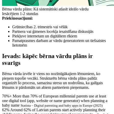
Bērna vārdu plāns: Kā sistemātiski atlasīt ideālo vārdu
Iesācējiem
1-2 stundas
Priekšnosacījumi:
Grūtniecības 2. trimestris vai vēlāk
Partnera vai ģimenes locekļa iesaistīšana diskusijās
Piekļuve internetam un digitāliem rīkiem
Pamatprasmes darbam ar vārdu ģeneratoriem un tiešsaistes
lietotnēm
Ievads: kāpēc bērna vārdu plāns ir
svarīgs
Bērna vārda izvēle ir viens no nozīmīgākajiem lēmumiem, ko
pieņem topošie vecāki. Strukturēts bērna vārdu plāns palīdz
organizēt šo procesu, samazina stresu un nodrošina, ka galīgais
lēmums ir pārdomāts un abiem partneriem pieņemams.
70%+
More than 70% of European millennial parents use at least
one digital tool (app, website or name generator) when planning a
baby name
Statista – Digital parenting and baby apps in Europe (2025)
62%
Around 62% of Latvian parents start actively planning their