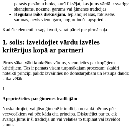
parasts piezīmju bloks, kurā fiksējat, kas jums vārdā ir svarīgs:
skanējums, nozīme, garums vai ģimenes tradīcijas.
Regulārs laiks diskusijām.
Ieplānojiet īsas, fokusētas
sarunas, nevis vienu garu, nogurdinošu apspriedi.
Kad šie elementi ir sagatavoti, varat pāriet pie pirmā soļa.
1. solis: izveidojiet vārdu izvēles
kritērijus kopā ar partneri
Pirms sākat vākt konkrētus vārdus, vienojieties par kopīgiem
kritērijiem. Tas ir pamats visam turpmākajam procesam: skaidri
noteikti principi palīdz izvairīties no domstarpībām un ietaupa daudz
laika vēlāk.
1
Apspriežieties par ģimenes tradīcijām
Noskaidrojiet, vai jūsu ģimenē ir tradīcija nosaukt bērnus pēc
vecvecākiem vai pēc kāda cita principa. Diskutējiet par to, cik
svarīga jums ir šī tradīcija un vai vēlaties to turpināt vai izveidot
jaunu.