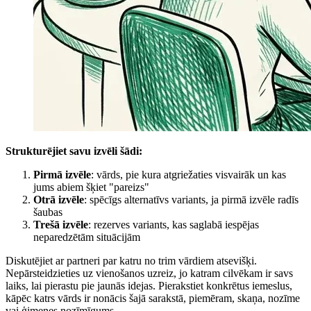
Strukturējiet savu izvēli šādi:
Pirmā izvēle
: vārds, pie kura atgriežaties visvairāk un kas
jums abiem šķiet "pareizs"
Otrā izvēle
: spēcīgs alternatīvs variants, ja pirmā izvēle radīs
šaubas
Trešā izvēle
: rezerves variants, kas saglabā iespējas
neparedzētām situācijām
Diskutējiet ar partneri par katru no trim vārdiem atsevišķi.
Nepārsteidzieties uz vienošanos uzreiz, jo katram cilvēkam ir savs
laiks, lai pierastu pie jaunās idejas. Pierakstiet konkrētus iemeslus,
kāpēc katrs vārds ir nonācis šajā sarakstā, piemēram, skaņa, nozīme
vai ģimenes nozīmīgums.