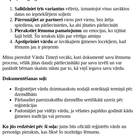
Salīdziniet trīs variantus
vēlreiz, izmantojot visus savāktos
datus no iepriekšējiem soļiem
Pārrunājiet ar partneri
viens pret vienu, bez ārēja
spiediena, un pārliecinieties, ka abi jūtaties pārliecināti
Pierakstiet lēmuma pamatojumu
un emocijas, ko izjūtat
šajā brīdī. Šis ieraksts kļūs par vērtīgu atmiņu
Apstipriniet vārdu
ar tuvākajiem ģimenes locekļiem, kad
lēmums jau ir pieņemts
Mūsu pieredzē Vārdu Tinteŗī vecāki, kuri dokumentē savu lēmumu
procesu, vēlāk jūtas daudz pārliecinātāki par savu izvēli un var
pastāstīt bērnam skaistu stāstu par to, kā viņš ieguva savu vārdu.
Dokumentēšanas soļi:
Reģistrējiet vārdu dzimtsarakstu nodaļā noteiktajā termiņā pēc
dzemdībām
Pārbaudiet pareizrakstību dzemdību sertifikātā uzreiz pēc
reģistrācijas
Padomājiet par vidējo vārdu, ja vēlaties papildus godināt kādu
ģimenes tradīciju vai personu
Ko jūs redzēsiet pēc šī soļa:
jums būs oficiāli reģistrēts vārds un
personīgs pieraksts, kas fiksē šo nozīmīgo lēmumu.