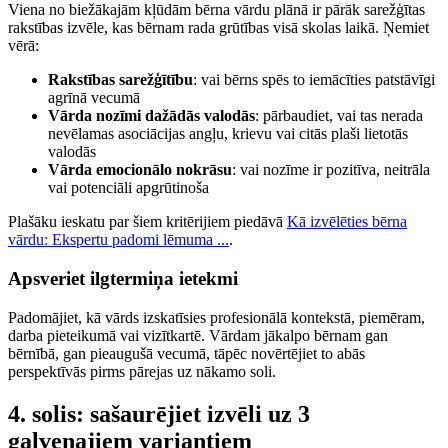
Viena no biežākajām kļūdām bērna vārdu plānā ir pārāk sarežģītas
rakstības izvēle, kas bērnam rada grūtības visā skolas laikā. Ņemiet
vērā:
Rakstības sarežģītību
: vai bērns spēs to iemācīties patstāvīgi
agrīnā vecumā
Vārda nozīmi dažādās valodās
: pārbaudiet, vai tas nerada
nevēlamas asociācijas angļu, krievu vai citās plaši lietotās
valodās
Vārda emocionālo nokrāsu
: vai nozīme ir pozitīva, neitrāla
vai potenciāli apgrūtinoša
Plašāku ieskatu par šiem kritērijiem piedāvā
Kā izvēlēties bērna
vārdu: Ekspertu padomi lēmuma ...
.
Apsveriet ilgtermiņa ietekmi
Padomājiet, kā vārds izskatīsies profesionālā kontekstā, piemēram,
darba pieteikumā vai vizītkartē. Vārdam jākalpo bērnam gan
bērnībā, gan pieaugušā vecumā, tāpēc novērtējiet to abās
perspektīvās pirms pārejas uz nākamo soli.
4. solis: sašaurējiet izvēli uz 3
galvenajiem variantiem