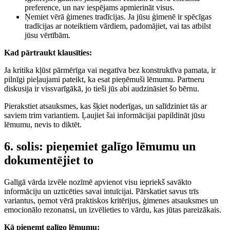
preference, un nav iespējams apmierināt visus.
Ņemiet vērā ģimenes tradīcijas. Ja jūsu ģimenē ir spēcīgas
tradīcijas ar noteiktiem vārdiem, padomājiet, vai tas atbilst
jūsu vērtībām.
Kad pārtraukt klausīties:
Ja kritika kļūst pārmērīga vai negatīva bez konstruktīva pamata, ir
pilnīgi pieļaujami pateikt, ka esat pieņēmuši lēmumu. Partneru
diskusija ir vissvarīgākā, jo tieši jūs abi audzināsiet šo bērnu.
Pierakstiet atsauksmes, kas šķiet noderīgas, un salīdziniet tās ar
saviem trim variantiem. Ļaujiet šai informācijai papildināt jūsu
lēmumu, nevis to diktēt.
6. solis: pieņemiet galīgo lēmumu un
dokumentējiet to
Galīgā vārda izvēle nozīmē apvienot visu iepriekš savākto
informāciju un uzticēties savai intuīcijai. Pārskatiet savus trīs
variantus, ņemot vērā praktiskos kritērijus, ģimenes atsauksmes un
emocionālo rezonansi, un izvēlieties to vārdu, kas jūtas pareizākais.
Kā pieņemt galīgo lēmumu: