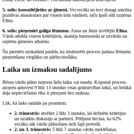
5. solis: konsultējieties ar ģimeni.
Vecvecāki un tuvi draugi sniedza
pozitīvas atsauksmes par visiem trim vārdiem, taču īpaši silti uzņēma
Elīnu.
6. solis: pieņemiet galīgo lēmumu.
Anna un Jānis izvēlējās
Elīna
.
Vārds atbilda visiem kritērijiem, skanēja harmoniski ar uzvārdu un
saņēma ģimenes atbalstu.
Šis piemērs uzskatāmi parāda, ka strukturēts process padara lēmumu
pieņemšanu vieglāku un pārliecinošāku.
Laika un izmaksu sadalījums
Bērna vārdu plāns neprasa lielu laiku vai naudu. Kopumā process
aizņem aptuveni 9 līdz 13 stundas visas grūtniecības laikā, un lielākā
daļa nepieciešamo rīku ir pieejami bez maksas.
Lūk, kā laiks sadalās pa posmiem:
2. trimestris:
atvēliet 2 līdz 3 stundas, lai definētu kritērijus
un uzsāktu diskusiju ar partneri. Pētījumi liecina, ka 62%
vecāku sāk vārdu plānošanu tieši šajā periodā.
2. un 3. trimestris:
5 līdz 7 stundas vārdu meklēšanai,