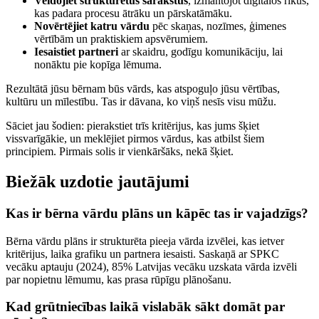
Veidojiet strukturētus sarakstus
, izmantojot digitālos rīkus,
kas padara procesu ātrāku un pārskatāmāku.
Novērtējiet katru vārdu
pēc skaņas, nozīmes, ģimenes
vērtībām un praktiskiem apsvērumiem.
Iesaistiet partneri
ar skaidru, godīgu komunikāciju, lai
nonāktu pie kopīga lēmuma.
Rezultātā jūsu bērnam būs vārds, kas atspoguļo jūsu vērtības,
kultūru un mīlestību. Tas ir dāvana, ko viņš nesīs visu mūžu.
Sāciet jau šodien: pierakstiet trīs kritērijus, kas jums šķiet
vissvarīgākie, un meklējiet pirmos vārdus, kas atbilst šiem
principiem. Pirmais solis ir vienkāršāks, nekā šķiet.
Biežāk uzdotie jautājumi
Kas ir bērna vārdu plāns un kāpēc tas ir vajadzīgs?
Bērna vārdu plāns ir strukturēta pieeja vārda izvēlei, kas ietver
kritērijus, laika grafiku un partnera iesaisti. Saskaņā ar SPKC
vecāku aptauju (2024), 85% Latvijas vecāku uzskata vārda izvēli
par nopietnu lēmumu, kas prasa rūpīgu plānošanu.
Kad grūtniecības laikā vislabāk sākt domāt par