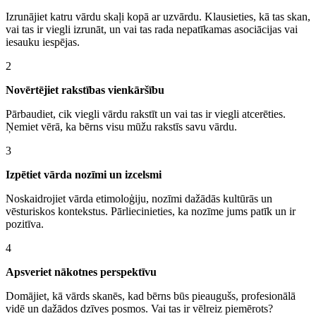
Izrunājiet katru vārdu skaļi kopā ar uzvārdu. Klausieties, kā tas skan,
vai tas ir viegli izrunāt, un vai tas rada nepatīkamas asociācijas vai
iesauku iespējas.
2
Novērtējiet rakstības vienkāršību
Pārbaudiet, cik viegli vārdu rakstīt un vai tas ir viegli atcerēties.
Ņemiet vērā, ka bērns visu mūžu rakstīs savu vārdu.
3
Izpētiet vārda nozīmi un izcelsmi
Noskaidrojiet vārda etimoloģiju, nozīmi dažādās kultūrās un
vēsturiskos kontekstus. Pārliecinieties, ka nozīme jums patīk un ir
pozitīva.
4
Apsveriet nākotnes perspektīvu
Domājiet, kā vārds skanēs, kad bērns būs pieaugušs, profesionālā
vidē un dažādos dzīves posmos. Vai tas ir vēlreiz piemērots?