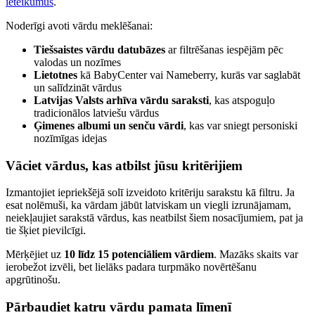
ieteikumus
.
Noderīgi avoti vārdu meklēšanai:
Tiešsaistes vārdu datubāzes
ar filtrēšanas iespējām pēc
valodas un nozīmes
Lietotnes
kā BabyCenter vai Nameberry, kurās var saglabāt
un salīdzināt vārdus
Latvijas Valsts arhīva vārdu saraksti
, kas atspoguļo
tradicionālos latviešu vārdus
Ģimenes albumi un senču vārdi
, kas var sniegt personiski
nozīmīgas idejas
Vāciet vārdus, kas atbilst jūsu kritērijiem
Izmantojiet iepriekšējā solī izveidoto kritēriju sarakstu kā filtru. Ja
esat nolēmuši, ka vārdam jābūt latviskam un viegli izrunājamam,
neiekļaujiet sarakstā vārdus, kas neatbilst šiem nosacījumiem, pat ja
tie šķiet pievilcīgi.
Mērķējiet uz
10 līdz 15 potenciāliem vārdiem
. Mazāks skaits var
ierobežot izvēli, bet lielāks padara turpmāko novērtēšanu
apgrūtinošu.
Pārbaudiet katru vārdu pamata līmenī