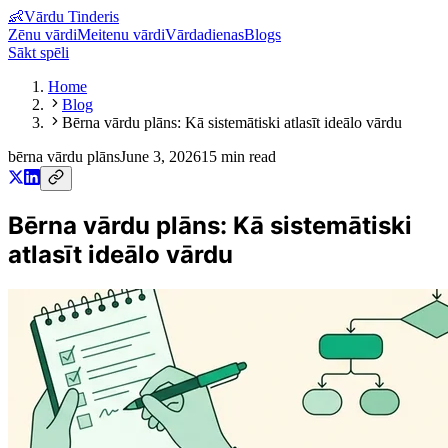
👶
Vārdu Tinderis
Zēnu vārdi
Meitenu vārdi
Vārdadienas
Blogs
Sākt spēli
Home
Blog
Bērna vārdu plāns: Kā sistemātiski atlasīt ideālo vārdu
bērna vārdu plāns
June 3, 2026
15
min read
Bērna vārdu plāns: Kā sistemātiski
atlasīt ideālo vārdu