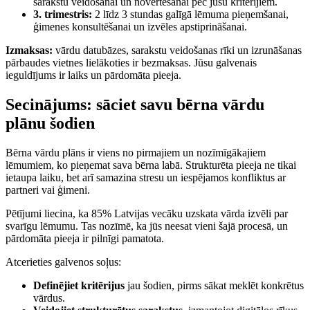
sarakstu veidošanai un novērtēšanai pēc jūsu kritērijiem.
3. trimestris:
2 līdz 3 stundas galīgā lēmuma pieņemšanai,
ģimenes konsultēšanai un izvēles apstiprināšanai.
Izmaksas:
vārdu datubāzes, sarakstu veidošanas rīki un izrunāšanas
pārbaudes vietnes lielākoties ir bezmaksas. Jūsu galvenais
ieguldījums ir laiks un pārdomāta pieeja.
Secinājums: sāciet savu bērna vārdu
plānu šodien
Bērna vārdu plāns ir viens no pirmajiem un nozīmīgākajiem
lēmumiem, ko pieņemat sava bērna labā. Strukturēta pieeja ne tikai
ietaupa laiku, bet arī samazina stresu un iespējamos konfliktus ar
partneri vai ģimeni.
Pētījumi liecina, ka 85% Latvijas vecāku uzskata vārda izvēli par
svarīgu lēmumu. Tas nozīmē, ka jūs neesat vieni šajā procesā, un
pārdomāta pieeja ir pilnīgi pamatota.
Atcerieties galvenos soļus:
Definējiet kritērijus
jau šodien, pirms sākat meklēt konkrētus
vārdus.