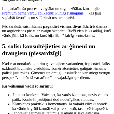
Lai padarītu šo procesu vieglāku un organizētāku, izmantojiet
Premium bērna vārdu aplikāciju: Pilnīgs risinājums...
, kas ļauj
saglabāt favorītus un salīdzināt tos strukturēti.
Pēc saraksta saīsināšanas
pagaidiet vismaz divas līdz trīs dienas
un atgriezieties pie tā ar svaigu skatienu. Bieži vien laiks atklāj, kurš
vārds jūtas kā īstais, un kurš bija tikai īslaicīgs entuziasms.
5. solis: konsultējieties ar ģimeni un
draugiem (piesardzīgi)
Kad esat nonākuši pie trim galvenajiem variantiem, ir pienācis laiks
uzklausīt tuvinieku viedokļus. Tomēr atcerieties: galīgais lēmums
paliek jūsu rokās. Ģimenes un draugu iesaistīšana var sniegt vērtīgu
perspektīvu, taču tā var arī radīt nevajadzīgu spiedienu.
Kā veiksmīgi vadīt šo sarunu:
Jautājiet konkrēti. Vaicājiet, kā vārds izklausās, nevis vai tas
patīk. Konkrēti jautājumi dod noderīgākas atbildes.
Klausieties praktiskus komentārus. Ja vairāki cilvēki norāda,
ka vārdu ir grūti izrunāt vai pareizrakstīt, tas ir vērts apsvērt.
Ignorējiet gaumes jautājumus. Katram ir sava estētiskā