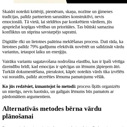
Skaidri noteikti kritēriji, piemēram, skaņa, nozīme un ģimenes
tradīcijas, palīdz partneriem sarunāties konstruktīvi, nevis
emocionāli. Tā vietā, lai strīdētos par konkrētiem vārdiem, jūs
apspriežat kopīgas vērtības un prioritātes. Tas būtiski samazina
konfliktus un stiprina savstarpējo sapratni.
Digitālie rīki un lietotnes paātrina meklēšanas procesu. Dati rāda, ka
lietotnes palīdz 79% gadījumu efektīvāk novērtēt un salīdzināt vārdu
variantus, ietaupot laiku un enerģiju.
Vairāku variantu sagatavošana nodrošina elastību, kas ir īpaši vērtīga
dzemdību brīdī, kad emocijas ir spēcīgas un lēmums jāpieņem ātri.
Turklāt dokumentēšana, pierakstot, kāpēc noteikts vārds tika izvēlēts
vai noraidīts, palīdz atcerēties lēmuma pamatojumu vēlāk.
Ko jūs redzēsiet, izmantojot šo metodi:
process šķitīs organizēts
un mierīgs, nevis haotisks, un galīgais lēmums būs pamatots ar
pārdomātiem argumentiem.
Alternatīvās metodes bērna vārdu
plānošanai