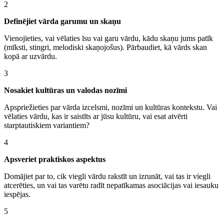
2
Definējiet vārda garumu un skaņu
Vienojieties, vai vēlaties īsu vai garu vārdu, kādu skaņu jums patīk
(mīksti, stingri, melodiski skaņojošus). Pārbaudiet, kā vārds skan
kopā ar uzvārdu.
3
Nosakiet kultūras un valodas nozīmi
Apspriežieties par vārda izcelsmi, nozīmi un kultūras kontekstu. Vai
vēlaties vārdu, kas ir saistīts ar jūsu kultūru, vai esat atvērti
starptautiskiem variantiem?
4
Apsveriet praktiskos aspektus
Domājiet par to, cik viegli vārdu rakstīt un izrunāt, vai tas ir viegli
atcerēties, un vai tas varētu radīt nepatīkamas asociācijas vai iesauku
iespējas.
5