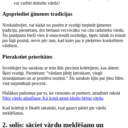
vai varbūt dubultu vārdu?
Apspriediet ģimenes tradīcijas
Noskaidrojiet, vai kādai no pusēm ir svarīgi turpināt ģimenes
tradīciju, piemēram, dot bērnam vecvecāku vai citu radinieku vārdu.
Šis jautājums bieži vien ir emocionāli nozīmīgs, tāpēc labāk to risināt
jau šajā posmā, nevis pēc tam, kad katrs jau ir pieķēries konkrētiem
vārdiem.
Pierakstiet prioritātes
Izveidojiet īsu sarakstu ar trim līdz pieciem kritērijiem, kas abiem
šķiet svarīgi. Piemēram: "vārdam jābūt latviskam, viegli
izrunājamam un ar pozitīvu nozīmi." Šis saraksts kļūs par jūsu filtru
visā turpmākajā procesā.
Plašākus padomus par to, kā vienoties ar partneri, atradīsiet rakstā
Pāru vārdu atlasīšana: Kā kopā atrast ideālo bērna vārdu
.
Kad kritēriji ir fiksēti rakstiski, esat gatavi pāriet pie vārdu
meklēšanas.
2. solis: sāciet vārdu meklēšanu un