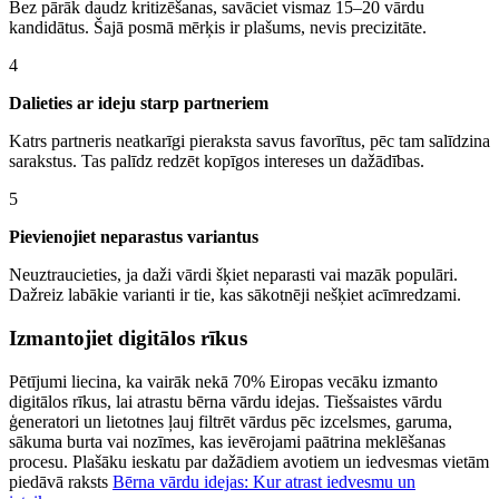
Bez pārāk daudz kritizēšanas, savāciet vismaz 15–20 vārdu
kandidātus. Šajā posmā mērķis ir plašums, nevis precizitāte.
4
Dalieties ar ideju starp partneriem
Katrs partneris neatkarīgi pieraksta savus favorītus, pēc tam salīdzina
sarakstus. Tas palīdz redzēt kopīgos intereses un dažādības.
5
Pievienojiet neparastus variantus
Neuztraucieties, ja daži vārdi šķiet neparasti vai mazāk populāri.
Dažreiz labākie varianti ir tie, kas sākotnēji nešķiet acīmredzami.
Izmantojiet digitālos rīkus
Pētījumi liecina, ka vairāk nekā 70% Eiropas vecāku izmanto
digitālos rīkus, lai atrastu bērna vārdu idejas. Tiešsaistes vārdu
ģeneratori un lietotnes ļauj filtrēt vārdus pēc izcelsmes, garuma,
sākuma burta vai nozīmes, kas ievērojami paātrina meklēšanas
procesu. Plašāku ieskatu par dažādiem avotiem un iedvesmas vietām
piedāvā raksts
Bērna vārdu idejas: Kur atrast iedvesmu un