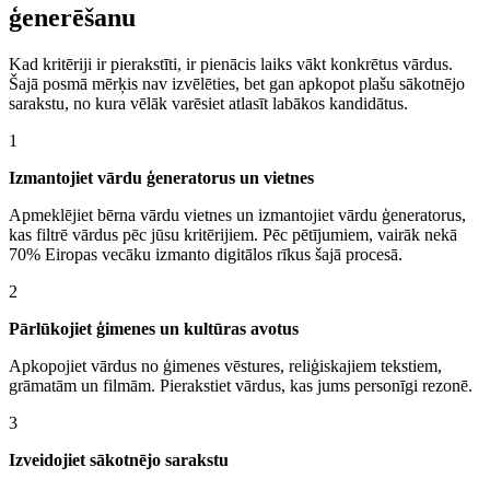
ģenerēšanu
Kad kritēriji ir pierakstīti, ir pienācis laiks vākt konkrētus vārdus.
Šajā posmā mērķis nav izvēlēties, bet gan apkopot plašu sākotnējo
sarakstu, no kura vēlāk varēsiet atlasīt labākos kandidātus.
1
Izmantojiet vārdu ģeneratorus un vietnes
Apmeklējiet bērna vārdu vietnes un izmantojiet vārdu ģeneratorus,
kas filtrē vārdus pēc jūsu kritērijiem. Pēc pētījumiem, vairāk nekā
70% Eiropas vecāku izmanto digitālos rīkus šajā procesā.
2
Pārlūkojiet ģimenes un kultūras avotus
Apkopojiet vārdus no ģimenes vēstures, reliģiskajiem tekstiem,
grāmatām un filmām. Pierakstiet vārdus, kas jums personīgi rezonē.
3
Izveidojiet sākotnējo sarakstu