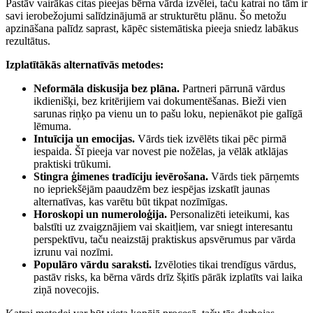
Pastāv vairākas citas pieejas bērna vārda izvēlei, taču katrai no tām ir
savi ierobežojumi salīdzinājumā ar strukturētu plānu. Šo metožu
apzināšana palīdz saprast, kāpēc sistemātiska pieeja sniedz labākus
rezultātus.
Izplatītākās alternatīvās metodes:
Neformāla diskusija bez plāna.
Partneri pārrunā vārdus
ikdienišķi, bez kritērijiem vai dokumentēšanas. Bieži vien
sarunas riņķo pa vienu un to pašu loku, nepienākot pie galīgā
lēmuma.
Intuīcija un emocijas.
Vārds tiek izvēlēts tikai pēc pirmā
iespaida. Šī pieeja var novest pie nožēlas, ja vēlāk atklājas
praktiski trūkumi.
Stingra ģimenes tradīciju ievērošana.
Vārds tiek pārņemts
no iepriekšējām paaudzēm bez iespējas izskatīt jaunas
alternatīvas, kas varētu būt tikpat nozīmīgas.
Horoskopi un numeroloģija.
Personalizēti ieteikumi, kas
balstīti uz zvaigznājiem vai skaitļiem, var sniegt interesantu
perspektīvu, taču neaizstāj praktiskus apsvērumus par vārda
izrunu vai nozīmi.
Populāro vārdu saraksti.
Izvēloties tikai trendīgus vārdus,
pastāv risks, ka bērna vārds drīz šķitīs pārāk izplatīts vai laika
ziņā novecojis.