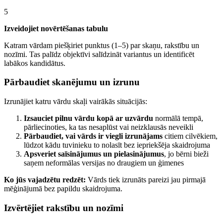
5
Izveidojiet novērtēšanas tabulu
Katram vārdam piešķiriet punktus (1–5) par skaņu, rakstību un
nozīmi. Tas palīdz objektīvi salīdzināt variantus un identificēt
labākos kandidātus.
Pārbaudiet skanējumu un izrunu
Izrunājiet katru vārdu skaļi vairākās situācijās:
Izsauciet pilnu vārdu kopā ar uzvārdu
normālā tempā,
pārliecinoties, ka tas nesaplūst vai neizklausās neveikli
Pārbaudiet, vai vārds ir viegli izrunājams
citiem cilvēkiem,
lūdzot kādu tuvinieku to nolasīt bez iepriekšēja skaidrojuma
Apsveriet saīsinājumus un pielasinājumus
, jo bērni bieži
saņem neformālas versijas no draugiem un ģimenes
Ko jūs vajadzētu redzēt:
Vārds tiek izrunāts pareizi jau pirmajā
mēģinājumā bez papildu skaidrojuma.
Izvērtējiet rakstību un nozīmi