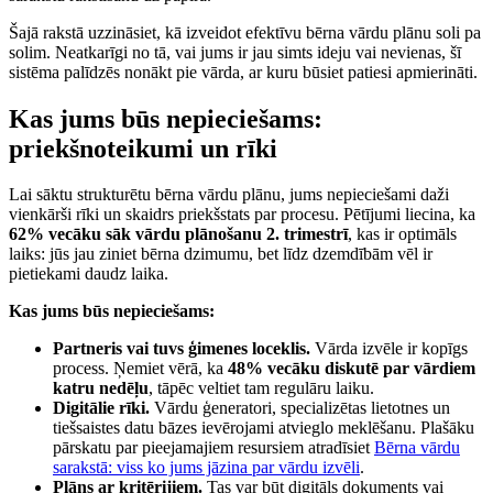
Šajā rakstā uzzināsiet, kā izveidot efektīvu bērna vārdu plānu soli pa
solim. Neatkarīgi no tā, vai jums ir jau simts ideju vai nevienas, šī
sistēma palīdzēs nonākt pie vārda, ar kuru būsiet patiesi apmierināti.
Kas jums būs nepieciešams:
priekšnoteikumi un rīki
Lai sāktu strukturētu bērna vārdu plānu, jums nepieciešami daži
vienkārši rīki un skaidrs priekšstats par procesu. Pētījumi liecina, ka
62% vecāku sāk vārdu plānošanu 2. trimestrī
, kas ir optimāls
laiks: jūs jau ziniet bērna dzimumu, bet līdz dzemdībām vēl ir
pietiekami daudz laika.
Kas jums būs nepieciešams:
Partneris vai tuvs ģimenes loceklis.
Vārda izvēle ir kopīgs
process. Ņemiet vērā, ka
48% vecāku diskutē par vārdiem
katru nedēļu
, tāpēc veltiet tam regulāru laiku.
Digitālie rīki.
Vārdu ģeneratori, specializētas lietotnes un
tiešsaistes datu bāzes ievērojami atvieglo meklēšanu. Plašāku
pārskatu par pieejamajiem resursiem atradīsiet
Bērna vārdu
sarakstā: viss ko jums jāzina par vārdu izvēli
.
Plāns ar kritērijiem.
Tas var būt digitāls dokuments vai