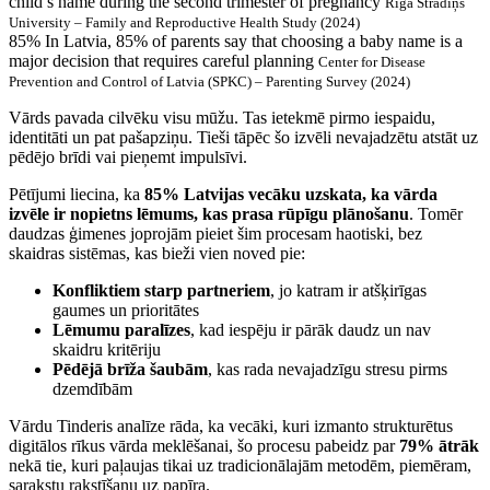
child’s name during the second trimester of pregnancy
Rīga Stradiņš
University – Family and Reproductive Health Study (2024)
85%
In Latvia, 85% of parents say that choosing a baby name is a
major decision that requires careful planning
Center for Disease
Prevention and Control of Latvia (SPKC) – Parenting Survey (2024)
Vārds pavada cilvēku visu mūžu. Tas ietekmē pirmo iespaidu,
identitāti un pat pašapziņu. Tieši tāpēc šo izvēli nevajadzētu atstāt uz
pēdējo brīdi vai pieņemt impulsīvi.
Pētījumi liecina, ka
85% Latvijas vecāku uzskata, ka vārda
izvēle ir nopietns lēmums, kas prasa rūpīgu plānošanu
. Tomēr
daudzas ģimenes joprojām pieiet šim procesam haotiski, bez
skaidras sistēmas, kas bieži vien noved pie:
Konfliktiem starp partneriem
, jo katram ir atšķirīgas
gaumes un prioritātes
Lēmumu paralīzes
, kad iespēju ir pārāk daudz un nav
skaidru kritēriju
Pēdējā brīža šaubām
, kas rada nevajadzīgu stresu pirms
dzemdībām
Vārdu Tinderis analīze rāda, ka vecāki, kuri izmanto strukturētus
digitālos rīkus vārda meklēšanai, šo procesu pabeidz par
79% ātrāk
nekā tie, kuri paļaujas tikai uz tradicionālajām metodēm, piemēram,
sarakstu rakstīšanu uz papīra.