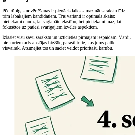
Pēc rūpīgas novērtēšanas ir pienācis laiks samazināt sarakstu līdz
trim labākajiem kandidātiem. Trīs varianti ir optimāls skaits:
pietiekami daudz, lai saglabātu elastību, bet pietiekami maz, lai
fokusētos uz patiesi svarīgajiem izvēles aspektiem.
Izlasiet visu savu sarakstu un uzticieties pirmajam iespaidam. Vārdi,
pie kuriem acis apstājas biežāk, parasti ir tie, kas jums patīk
visvairāk. Atzīmējiet tos un sāciet veidot prioritāšu kārtību.