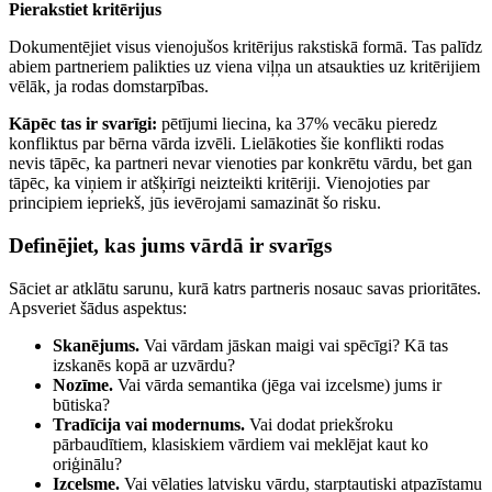
Pierakstiet kritērijus
Dokumentējiet visus vienojušos kritērijus rakstiskā formā. Tas palīdz
abiem partneriem palikties uz viena viļņa un atsaukties uz kritērijiem
vēlāk, ja rodas domstarpības.
Kāpēc tas ir svarīgi:
pētījumi liecina, ka 37% vecāku pieredz
konfliktus par bērna vārda izvēli. Lielākoties šie konflikti rodas
nevis tāpēc, ka partneri nevar vienoties par konkrētu vārdu, bet gan
tāpēc, ka viņiem ir atšķirīgi neizteikti kritēriji. Vienojoties par
principiem iepriekš, jūs ievērojami samazināt šo risku.
Definējiet, kas jums vārdā ir svarīgs
Sāciet ar atklātu sarunu, kurā katrs partneris nosauc savas prioritātes.
Apsveriet šādus aspektus:
Skanējums.
Vai vārdam jāskan maigi vai spēcīgi? Kā tas
izskanēs kopā ar uzvārdu?
Nozīme.
Vai vārda semantika (jēga vai izcelsme) jums ir
būtiska?
Tradīcija vai modernums.
Vai dodat priekšroku
pārbaudītiem, klasiskiem vārdiem vai meklējat kaut ko
oriģinālu?
Izcelsme.
Vai vēlaties latvisku vārdu, starptautiski atpazīstamu