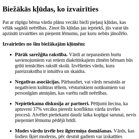
Biežākās kļūdas, ko izvairīties
Pat ar rūpīgu bērna vārdu plānu vecāki bieži pieļauj kļūdas, kas
vēlāk sagādā neērtības. Zinot šīs kļūdas jau iepriekš, jūs varat tās
apzināti izvairīties un pieņemt lēmumu, par kuru nebūs jānožēlo.
Izvairieties no šīm biežākajām kļūmēm:
Pārāk sarežģīta rakstība.
Vārdi ar neparastiem burtu
savienojumiem vai retiem diakritiskajiem zīmēm bērnam būs
grūti iemācīties rakstīt skolā. Izvēlieties vārdu, kura
pareizrakstība ir intuitīva un skaidra.
Negatīvas asociācijas.
Pārbaudiet, vai vārds nesaistās ar
negatīviem kultūras tēliem, vēsturiskiem notikumiem vai
personīgām atmiņām, kas varētu radīt neērtības.
Nepietiekama diskusija ar partneri.
Pētījumi liecina, ka
aptuveni 37% vecāku pieredz konfliktus vārda izvēles
procesā. Atvēliet pietiekami daudz laika kopīgai sarunai, nevis
pieņemiet lēmumu pēdējā brīdī.
Modes vārdu izvēle bez ilgtermiņa domāšanas.
Vārds, kas
šodien šķiet moderns, pēc desmit gadiem var izskatīties