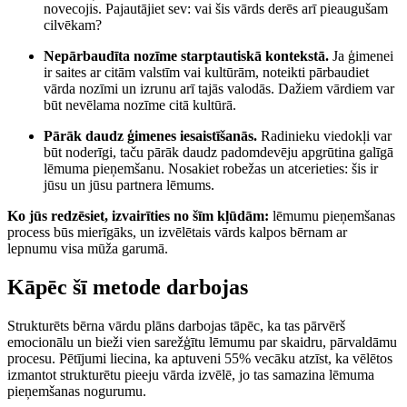
novecojis. Pajautājiet sev: vai šis vārds derēs arī pieaugušam
cilvēkam?
Nepārbaudīta nozīme starptautiskā kontekstā.
Ja ģimenei
ir saites ar citām valstīm vai kultūrām, noteikti pārbaudiet
vārda nozīmi un izrunu arī tajās valodās. Dažiem vārdiem var
būt nevēlama nozīme citā kultūrā.
Pārāk daudz ģimenes iesaistīšanās.
Radinieku viedokļi var
būt noderīgi, taču pārāk daudz padomdevēju apgrūtina galīgā
lēmuma pieņemšanu. Nosakiet robežas un atcerieties: šis ir
jūsu un jūsu partnera lēmums.
Ko jūs redzēsiet, izvairīties no šīm kļūdām:
lēmumu pieņemšanas
process būs mierīgāks, un izvēlētais vārds kalpos bērnam ar
lepnumu visa mūža garumā.
Kāpēc šī metode darbojas
Strukturēts bērna vārdu plāns darbojas tāpēc, ka tas pārvērš
emocionālu un bieži vien sarežģītu lēmumu par skaidru, pārvaldāmu
procesu. Pētījumi liecina, ka aptuveni 55% vecāku atzīst, ka vēlētos
izmantot strukturētu pieeju vārda izvēlē, jo tas samazina lēmuma
pieņemšanas nogurumu.